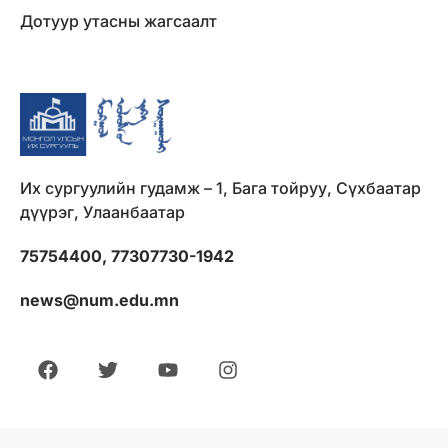
Дотуур утасны жагсаалт
Их сургуулийн гудамж – 1, Бага тойруу, Сүхбаатар
дүүрэг, Улаанбаатар
75754400, 77307730-1942
news@num.edu.mn