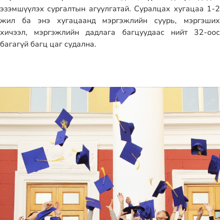
эзэмшүүлэх сургалтын агуулгатай. Суралцах хугацаа 1-2
жил ба энэ хугацаанд мэргэжлийн суурь, мэргэших
хичээл, мэргэжлийн дадлага багцуудаас нийт 32-оос
багагүй багц цаг судална.