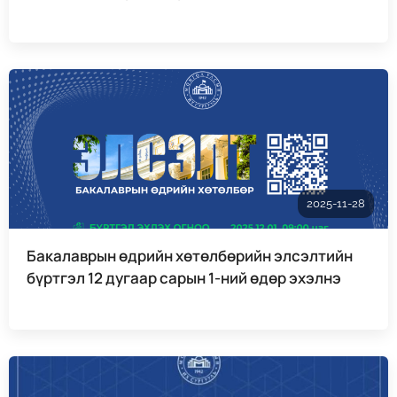
2025-11-28
Бакалаврын өдрийн хөтөлбөрийн элсэлтийн
бүртгэл 12 дугаар сарын 1-ний өдөр эхэлнэ