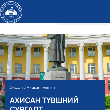
/ Ахисан түвшин
Элсэлт
АХИСАН ТҮВШНИЙ
СУРГАЛТ