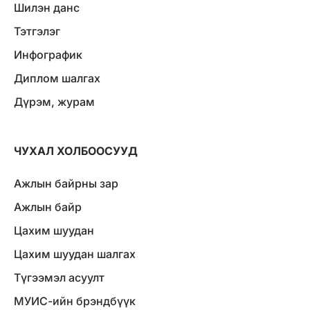
Шилэн данс
Тэтгэлэг
Инфографик
Диплом шалгах
Дүрэм, журам
ЧУХАЛ ХОЛБООСУУД
Ажлын байрны зар
Ажлын байр
Цахим шуудан
Цахим шуудан шалгах
Түгээмэл асуулт
МУИС-ийн брэндбүүк