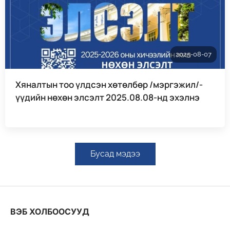
2025-08-07
Хяналтын тоо үлдсэн хөтөлбөр /мэргэжил/-
үүдийн нөхөн элсэлт 2025.08.08-нд эхэлнэ
Бусад мэдээ
ВЭБ ХОЛБООСУУД