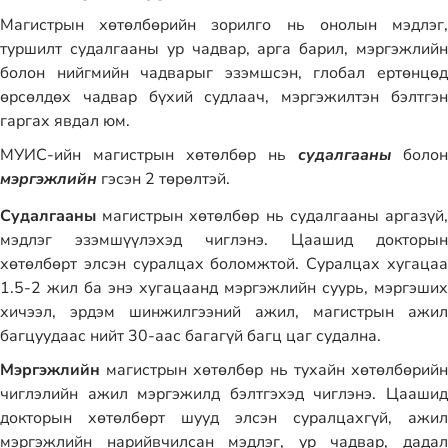
Магистрын хөтөлбөрийн зорилго нь онолын мэдлэг,
туршилт судалгааны ур чадвар, арга барил, мэргэжлийн
болон нийгмийн чадварыг эзэмшсэн, глобал ертөнцөд
өрсөлдөх чадвар бүхий судлаач, мэргэжилтэн бэлтгэн
гаргах явдал юм.
МУИС-ийн магистрын хөтөлбөр нь
судалгааны
болон
мэргэжлийн
гэсэн 2 төрөлтэй.
Судалгааны
магистрын хөтөлбөр нь судалгааны аргазүй,
мэдлэг эзэмшүүлэхэд чиглэнэ. Цаашид докторын
хөтөлбөрт элсэн суралцах боломжтой. Суралцах хугацаа
1.5-2 жил ба энэ хугацаанд мэргэжлийн суурь, мэргэших
хичээл, эрдэм шинжилгээний ажил, магистрын ажил
багцуудаас нийт 30-аас багагүй багц цаг судална.
Мэргэжлийн
магистрын хөтөлбөр нь тухайн хөтөлбөрийн
чиглэлийн ажил мэргэжилд бэлтгэхэд чиглэнэ. Цаашид
докторын хөтөлбөрт шууд элсэн суралцахгүй, ажил
мэргэжлийн нарийвчилсан мэдлэг, ур чадвар, дадал