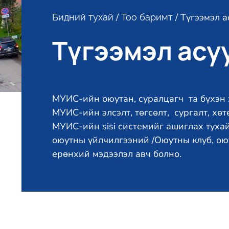
/
/ Түгээмэл а
Бидний тухай
Тоо баримт
Түгээмэл асу
МУИС-ийн оюутан, суралцагч та бүх
МУИС-ийн элсэлт, төгсөлт, сургалт, х
МУИС-ийн sisi системийг ашиглах тухай
оюутны үйлчилгээний /Оюутны клуб, ою
ерөнхий мэдээлэл авч болно.