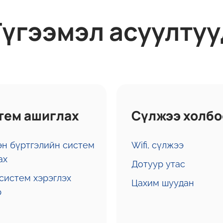
Түгээмэл асуултуу
тем ашиглах
Сүлжээ холбо
эн бүртгэлийн систем
Wifi, сүлжээ
ах
Дотуур утас
систем хэрэглэх
Цахим шуудан
р