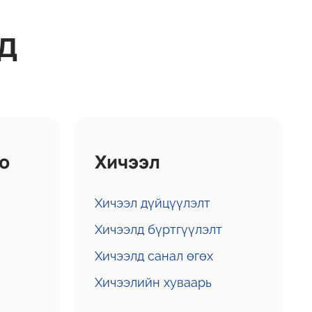
д
о
Хичээл
Хичээл дүйцүүлэлт
Хичээлд бүртгүүлэлт
Хичээлд санал өгөх
Хичээлийн хуваарь