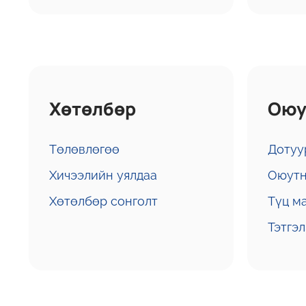
Хөтөлбөр
Оюу
Төлөвлөгөө
Дотуу
Хичээлийн уялдаа
Оюутн
Хөтөлбөр сонголт
Түц м
Тэтгэл