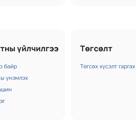
тны үйлчилгээ
Төгсөлт
р байр
Төгсөх хүсэлт гаргах
ы үнэмлэх
ашин
эг