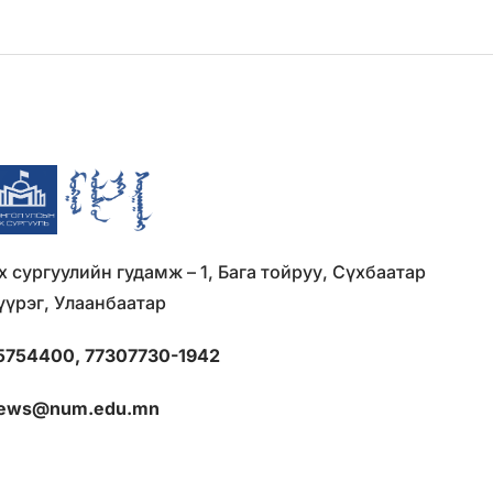
х сургуулийн гудамж – 1, Бага тойруу, Сүхбаатар
үүрэг, Улаанбаатар
5754400, 77307730-1942
ews@num.edu.mn