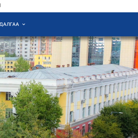
N
ДАЛГАА