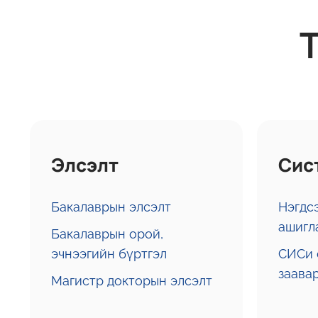
Элсэлт
Сис
Бакалаврын элсэлт
Нэгдс
ашигл
Бакалаврын орой,
эчнээгийн бүртгэл
СИСи 
заава
Магистр докторын элсэлт