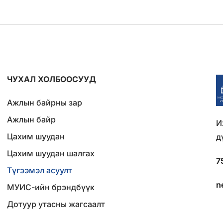
ЧУХАЛ ХОЛБООСУУД
Ажлын байрны зар
Ажлын байр
И
Цахим шуудан
д
Цахим шуудан шалгах
7
Түгээмэл асуулт
n
МУИС-ийн брэндбүүк
Дотуур утасны жагсаалт