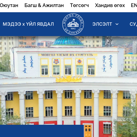
Оюутан
Багш & Ажилтан
Төгсөгч
Хандив өгөх
E
МЭДЭЭ х ҮЙЛ ЯВДАЛ
ЭЛСЭЛТ
СУ