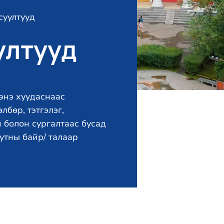
суултууд
ултууд
эн энэ хуудаснаас
өтөлбөр, тэтгэлэг,
 болон сургалтаас бусад
утны байр/ талаар