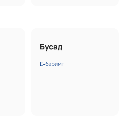
Бусад
E-баримт