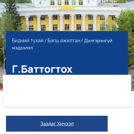
/
/ Дэлгэрэнгүй
Бидний тухай
Багш ажилтан
мэдээлэл
Г.Баттогтох
Заадаг Хичээл