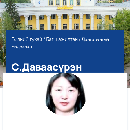
/
/ Дэлгэрэнгүй
Бидний тухай
Багш ажилтан
мэдээлэл
С.Даваасүрэн