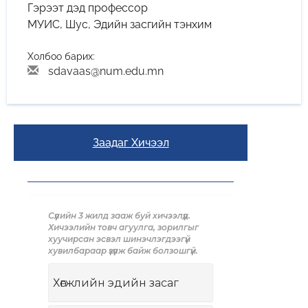
Гэрээт дэд профессор
МУИС, Шус, Эдийн засгийн тэнхим
Холбоо барих:
sdavaas@num.edu.mn
Заадаг Хичээл