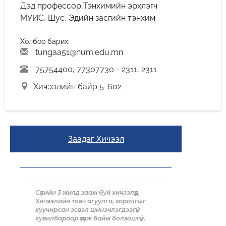
Дэд профессор,Тэнхимийн эрхлэгч
МУИС, Шус, Эдийн засгийн тэнхим
Холбоо барих:
tungaa51@num.edu.mn
75754400, 77307730 - 2311, 2311
Хичээлийн байр 5-602
Заадаг Хичээл