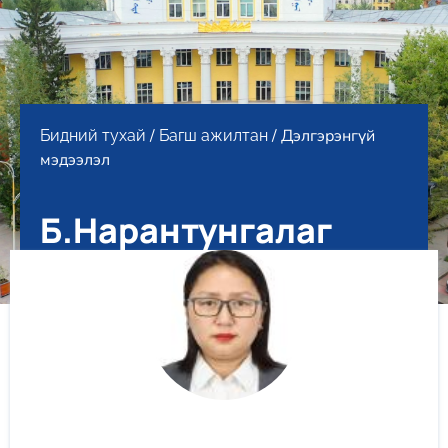
/
/ Дэлгэрэнгүй
Бидний тухай
Багш ажилтан
мэдээлэл
Б.Нарантунгалаг